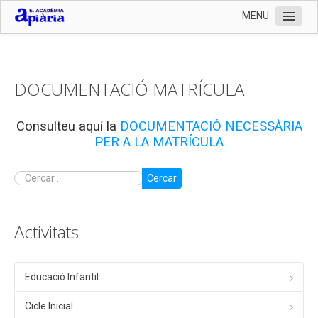
MENU
Inici
L'Escola
DOCUMENTACIÓ MATRÍCULA
Organització
Serveis
Consulteu aquí la
DOCUMENTACIÓ NECESSÀRIA
PER A LA MATRÍCULA
Documentació
Contactar
Cercar
Preinscripció 2024-2025 i documentació matrícula
Llistat de llibres 2024-2025
Activitats
Enllaços
Fotografies
Educació Infantil
Cicle Inicial