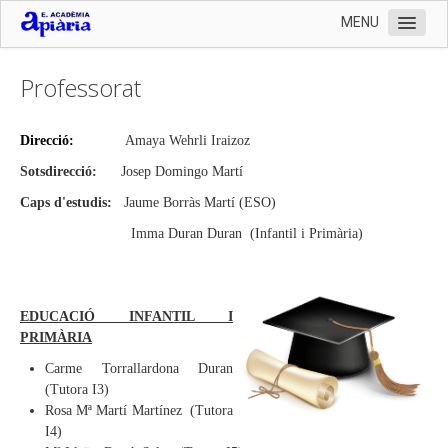
MENU
Inici
Professorat
L'Escola
Organització
Direcció:
Amaya Wehrli Iraizoz
Horaris
Sotsdirecció:
Josep Domingo Martí
Caps d'estudis:
Jaume Borràs Martí (ESO)
Calendari 2024 - 2025
Imma Duran Duran (Infantil i Primària)
Professorat
Consell Escolar
Junta administrativa
EDUCACIÓ INFANTIL I
PRIMÀRIA
PAS
Carme Torrallardona Duran
Serveis
(Tutora I3)
Rosa Mª Martí Martínez (Tutora
Documentació
I4)