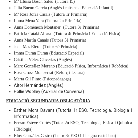
Contactar
Mª Lluïsa Bosch Sales (Tutora I5)
Julia Bueno Garcia (Anglès i música a Educació Infantil)
Preinscripció 2024-2025 i documentació matrícula
Mª Rosa Jofra Casals (Tutora 1r Primària)
Imma Mena Yera (Tutora 2n Primària)
Llistat de llibres 2024-2025
Anna Domènech Montaner (Tutora 3r Primària)
Enllaços
Patrícia Català Alfara (Tutora 4t Primària i Educació Física)
Anna Martín Canals (Tutora 5è Primària)
Fotografies
Joan Mas Riera (Tutor 6è Primària)
Imma Duran Duran (Educació Especial)
Cristina Vélez Claverías (Anglès)
Marc González Moreno (Educació Física, Informàtica i Robòtica)
Rosa Gross Montserrat (Reforç i lectura)
Marta Gil Pinto (Psicopedagoga)
Aitor Hernández (Anglès)
Hollie Woolley (Auxiliar de Conversa)
EDUCACIÓ SECUNDARIA OBLIGATÒRIA
Esther Mora Davant (Tutoria 1r ESO, Tecnologia, Biologia i
Informàtica)
Ferran Esteve Cortés (Tutor 2n ESO, Tecnologia, Física i Química
i Biologia)
Eloy González Castro
(Tutor 3r ESO i Llengua castellana)