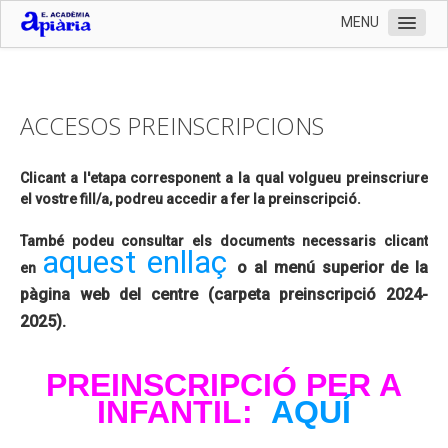
MENU
Inici
L'Escola
ACCESOS PREINSCRIPCIONS
Organització
Serveis
Clicant a l'etapa corresponent a la qual volgueu preinscriure
el vostre fill/a, podreu accedir a fer la preinscripció.
Documentació
També podeu consultar els documents necessaris clicant
Contactar
aquest enllaç
o al menú superior de la
en
Preinscripció 2024-2025 i documentació matrícula
pàgina web del centre (carpeta preinscripció 2024-
Llistat de llibres 2024-2025
2025).
Enllaços
PREINSCRIPCIÓ PER A
Fotografies
INFANTIL:
AQUÍ