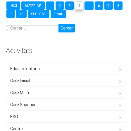
INICI
ANTERIOR
1
2
3
4
...
6
7
8
9
10
SEGÜENT
FINAL
Cercar
Activitats
Educació Infantil
Cicle Inicial
Cicle Mitjà
Cicle Superior
ESO
Centre